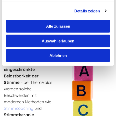
als nur Heiserkeit
Details zeigen
Viele Erwachsene leiden
unter
Stimmstörungen
,
Alle zulassen
die
durch organische
oder funktionelle
Auswahl erlauben
Probleme
verursacht
werden. Ob
anhaltende
Ablehnen
Heiserkeit
,
Schmerzen
beim Sprechen
oder eine
eingeschränkte
Belastbarkeit der
Stimme
– bei TheraVoice
werden solche
Beschwerden mit
modernen Methoden wie
Stimmcoaching
und
Stimmtherapie