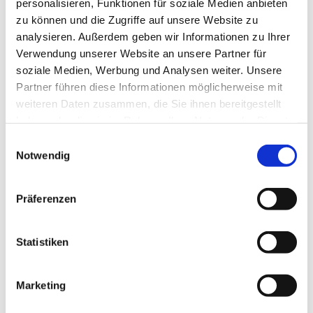
personalisieren, Funktionen für soziale Medien anbieten
Schlaganfällen, Schädel-Hirn-Traumata oder
zu können und die Zugriffe auf unsere Website zu
neurodegenerativen Erkrankungen auf. Diese
analysieren. Außerdem geben wir Informationen zu Ihrer
Sprachstörungen, auch Aphasien genannt,
Verwendung unserer Website an unsere Partner für
beeinträchtigen das Sprechen
,
Verstehen
,
Lesen
und
soziale Medien, Werbung und Analysen weiter. Unsere
Schreiben
. Bei TheraVoice liegt der Fokus auf einer
Partner führen diese Informationen möglicherweise mit
individuellen und zielgerichteten Therapie, die die
weiteren Daten zusammen, die Sie ihnen bereitgestellt
kommunikativen Fähigkeiten schrittweise
haben oder die sie im Rahmen Ihrer Nutzung der Dienste
wiederherstellt
.
gesammelt haben.
Einwilligungsauswahl
Notwendig
Ein zentraler Bestandteil der Behandlung ist die enge
Zusammenarbeit zwischen Logopäden, Angehörigen
Präferenzen
und, wenn nötig, anderen Fachbereichen wie der
Physiotherapie. Durch
regelmäßige Übungen
, sowohl in
der Praxis als auch zu Hause, können Betroffene ihre
Statistiken
sprachlichen Fähigkeiten verbessern und wieder aktiver
am Alltag teilnehmen.
Marketing
Stimmstörungen: Mehr